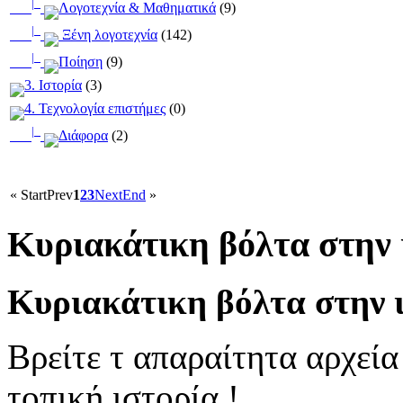
|_
Λογοτεχνία & Μαθηματικά
(9)
|_
Ξένη λογοτεχνία
(142)
|_
Ποίηση
(9)
3. Ιστορία
(3)
4. Τεχνολογία επιστήμες
(0)
|_
Διάφορα
(2)
«
Start
Prev
1
2
3
Next
End
»
Κυριακάτικη βόλτα στην 
Κυριακάτικη βόλτα στην ι
Βρείτε τ απαραίτητα αρχεία
τοπική ιστορία !