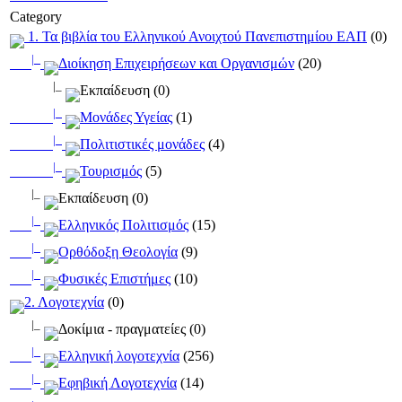
Category
1. Τα βιβλία του Ελληνικού Ανοιχτού Πανεπιστημίου ΕΑΠ
(0)
|_
Διοίκηση Επιχειρήσεων και Οργανισμών
(20)
|_
Εκπαίδευση (0)
|_
Μονάδες Υγείας
(1)
|_
Πολιτιστικές μονάδες
(4)
|_
Τουρισμός
(5)
|_
Εκπαίδευση (0)
|_
Ελληνικός Πολιτισμός
(15)
|_
Ορθόδοξη Θεολογία
(9)
|_
Φυσικές Επιστήμες
(10)
2. Λογοτεχνία
(0)
|_
Δοκίμια - πραγματείες (0)
|_
Ελληνική λογοτεχνία
(256)
|_
Εφηβική Λογοτεχνία
(14)