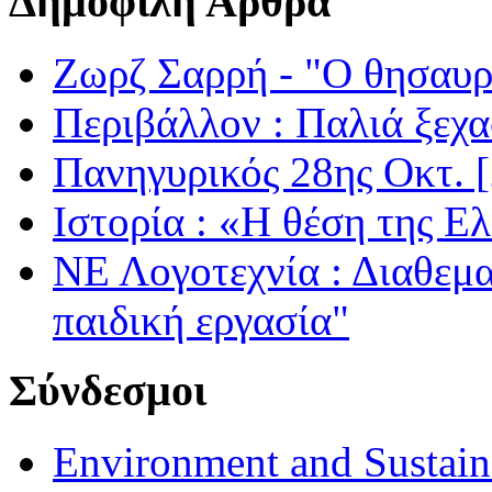
Δημοφιλή Άρθρα
Ζωρζ Σαρρή - "Ο θησαυρ
Περιβάλλον : Παλιά ξεχα
Πανηγυρικός 28ης Οκτ. 
Ιστορία : «Η θέση της Ε
ΝΕ Λογοτεχνία : Διαθεμ
παιδική εργασία"
Σύνδεσμοι
Environment and Sustaina