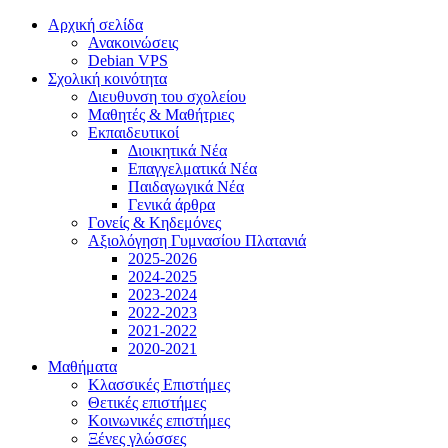
Αρχική σελίδα
Ανακοινώσεις
Debian VPS
Σχολική κοινότητα
Διευθυνση του σχολείου
Μαθητές & Μαθήτριες
Εκπαιδευτικοί
Διοικητικά Νέα
Επαγγελματικά Νέα
Παιδαγωγικά Νέα
Γενικά άρθρα
Γονείς & Κηδεμόνες
Αξιολόγηση Γυμνασίου Πλατανιά
2025-2026
2024-2025
2023-2024
2022-2023
2021-2022
2020-2021
Μαθήματα
Κλασσικές Επιστήμες
Θετικές επιστήμες
Κοινωνικές επιστήμες
Ξένες γλώσσες