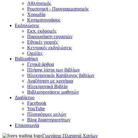
Αθλητισμός
Ρομποτική - Προγραμματισμός
Χορωδία
Κινηματογράφος
Εκδηλώσεις
Εκπ. εκδρομές
Παρουσίαση εργασιών
Εθνικές γιορτές
Κεντρικές εκδηλώσεις
Ομιλίες
Βιβλιοθήκη
Γενικά άρθρα
Πλήρης λίστα των βιβλίων
Ηλεκτρονικός Κατάλογος βιβλίων
Αναζήτηση με κριτήρια
Ηλεκτρονικά Βιβλία
Βιβλιοπροτάσεις μαθητών
Διαδίκτυο
Facebook
YouTube
Πλατφόρμες μελών
Blog δραστηριοτήτων
Επικοινωνία
Γυμνάσιο Πλατανιά Χανίων