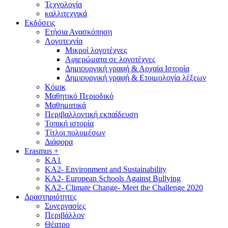
Τεχνολογία
καλλιτεχνικά
Εκδόσεις
Ετήσια Ανασκόπηση
Λογοτεχνία
Μικροί λογοτέχνες
Αφιερώματα σε λογοτέχνες
Δημιουργική γραφή & Αρχαία Ιστορία
Δημιουργική γραφή & Ετοιμολογία λέξεων
Κόμικ
Μαθητικό Περιοδικό
Μαθηματικά
Περιβαλλοντική εκπαίδευση
Τοπική ιστορία
Τίτλοι πολυμέσων
Διάφορα
Erasmus +
KA1
KA2- Environment and Sustainability
KA2- European Schools Against Bullying
KA2- Climate Change- Meet the Challenge 2020
Δραστηριότητες
Συνεργασίες
Περιβάλλον
Θέατρο