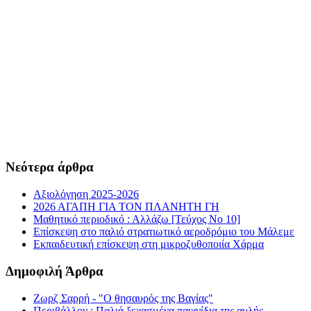
Νεότερα άρθρα
Αξιολόγηση 2025-2026
2026 ΑΓΑΠΗ ΓΙΑ ΤΟΝ ΠΛΑΝΗΤΗ ΓΗ
Μαθητικό περιοδικό : Αλλάζω [Τεύχος Νο 10]
Επίσκεψη στο παλιό στρατιωτικό αεροδρόμιο του Μάλεμε
Εκπαιδευτική επίσκεψη στη μικροζυθοποιία Χάρμα
Δημοφιλή Άρθρα
Ζωρζ Σαρρή - "Ο θησαυρός της Βαγίας"
Περιβάλλον : Παλιά ξεχασμένα παιχνίδια της αυλής