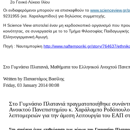
2ο Γενικό Λύκειο Ιλίου
Οι ενδιαφερόμενοι μπορούν να επισκεφθούν το
www.scienceview.gr/p
9231955 (κα. Χαραλαμπίδου) για δηλώσεις συμμετοχής.
Η Science View αποτελεί έναν μη κερδοσκοπικό οργανισμό που προωθ
κοινότητας, σε συνεργασία με το το Τμήμα Φιλοσοφίας Παιδαγωγικής
Ελληνογερμανική Αγωγή.
Πηγή : Ναυτεμπορίκη
http://www.naftemporiki.gr/story/764637/ethniko
Στο Γυμνάσιο Πλατανιά, Μαθήματα του Ελληνικού Ανοιχτού Πανεπ
Written by Παπαστάμος Βασίλης
Friday, 03 January 2014 00:08
Στο Γυμνάσιο Πλατανιά πραγματοποιήθηκε συνάντ
Ανοικτού Πανεπιστημίου κ. Χαράλαμπο Ροδόπουλο, 
λεπτομερειών για την άμεση λειτουργία του ΕΑΠ σ
Στη συνέχεια έγινε επιθεώρηση των χώρων του Γυμνασίου Πλατανιά