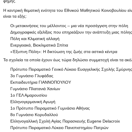
φήμης.
Η κεντρική θεματική ενότητα του Eθνικού Μαθητικού Κοινοβουλίου ε
είναι τα εξής:
Οι μετακινήσεις του μέλλοντος – μια νέα προσέγγιση στην πόλη
Δημογραφικές εξελίξεις που επηρεάζουν την ανάπτυξη μιας πόλη
Πόλη και Κλιματική αλλαγή
Ενεργειακά, Βιοκλιματικά Σπίτια
«Έξυπνη Πόλη»: Η δικτύωση της ζωής στα αστικά κέντρα
Τα σχολεία τα οποία έχουν έως τώρα δηλώσει συμμετοχή είναι τα ακ
Πρότυπο Πειραματικό Γενικό Λύκειο Ευαγγελικής Σχολής Σμύρνη
3ο Γυμνάσιο Γλυφάδας
Εκπαιδευτήρια ΓΙΑΝΝΟΠΟΥΛΟΥ
Γυμνάσιο Πλατανιά Χανίων
1o ΓΕΛ Αμαρουσίου
Ελληνογερμανική Αγωγή
1o Πρότυπο Πειραματικό Γυμνάσιο Αθήνας
8ο Γυμνάσιο Κορυδαλλού
Ελληνογαλλική Σχολή Αγίας Παρασκευής Eugene Delacroix
Πρότυπο Πειραματικό Λύκειο Πανεπιστημίου Πατρών