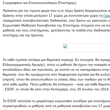
Συγγραφέων και Επικοινωνιολόγων Επιστήμης).
Πρόκειται για την πρώτη φορά που η εν λόγω δράση διοργανώνεται 
δράσης στην οποία μετέχουν 17 χώρες με συντονίστρια χώρα τη
Γερ
πραγματικές κοινοβουλευτικές διαδικασίες, ενώ δρουν ως ερευνητές 
Eυρωπαϊκό Μαθητικό Κοινοβούλιο της Επιστήμης στοχεύει στο να εν
μαθητές και τους επιστήμονες, εμπλέκοντας τα παιδιά στις διαδικασί
επιστήμης και της έρευνας.
Το κάθε σχολείο επιλέγει μια θεματική περιοχή. Εν συνεχεία, θα πραγ
Ελληνογερμανικής Αγωγής), όπου οι μαθητές θα έχουν την ευκαιρία να
ανταλλάξουν ιδέες και προτάσεις, με σκοπό να τις καταγράψουν στη
θεματική- που θα προέρχονται από διαφορετικά σχολεία και θα συζητ
(report), όπου θα αποτυπωθούν οι τελικές ιδέες των παιδιών για το
από κάθε ομάδα. Πέντε μαθητές θα επιλεγούν – ένας για κάθε θεματ
- ESOF, το οποίο θα γίνει στην Κοπεγχάγη, στις 20 Ιουνίου του 2014,
Το ESOF αποτελεί το μεγαλύτερο ευρωπαϊκό συνέδριο για επιστήμονες
συγκεντρωθούν οι μαθητές από τα μαθητικά κοινοβούλια των 17 χωρ