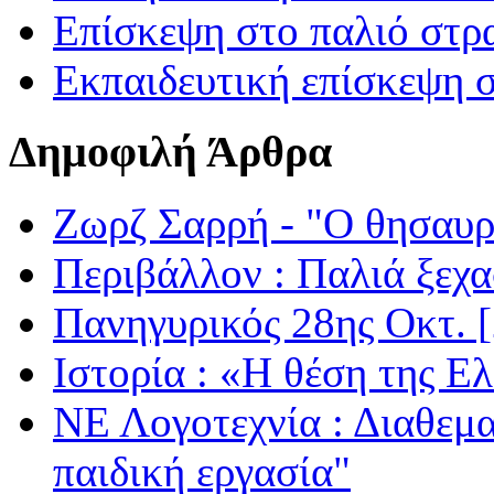
Επίσκεψη στο παλιό στρ
Εκπαιδευτική επίσκεψη 
Δημοφιλή Άρθρα
Ζωρζ Σαρρή - "Ο θησαυρ
Περιβάλλον : Παλιά ξεχα
Πανηγυρικός 28ης Οκτ. 
Ιστορία : «Η θέση της Ε
ΝΕ Λογοτεχνία : Διαθεμ
παιδική εργασία"