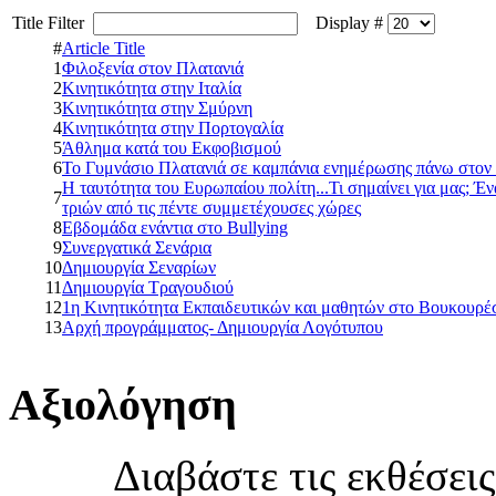
Title Filter
Display #
#
Article Title
1
Φιλοξενία στον Πλατανιά
2
Κινητικότητα στην Ιταλία
3
Κινητικότητα στην Σμύρνη
4
Κινητικότητα στην Πορτογαλία
5
Άθλημα κατά του Εκφοβισμού
6
Το Γυμνάσιο Πλατανιά σε καμπάνια ενημέρωσης πάνω στον
Η ταυτότητα του Ευρωπαίου πολίτη...Τι σημαίνει για μας; Έ
7
τριών από τις πέντε συμμετέχουσες χώρες
8
Εβδομάδα ενάντια στο Bullying
9
Συνεργατικά Σενάρια
10
Δημιουργία Σεναρίων
11
Δημιουργία Τραγουδιού
12
1η Κινητικότητα Εκπαιδευτικών και μαθητών στο Βουκουρέ
13
Αρχή προγράμματος- Δημιουργία Λογότυπου
Αξιολόγηση
Διαβάστε τις εκθέσει