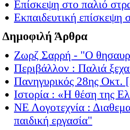
Επίσκεψη στο παλιό στρ
Εκπαιδευτική επίσκεψη 
Δημοφιλή Άρθρα
Ζωρζ Σαρρή - "Ο θησαυρ
Περιβάλλον : Παλιά ξεχα
Πανηγυρικός 28ης Οκτ. 
Ιστορία : «Η θέση της Ε
ΝΕ Λογοτεχνία : Διαθεμ
παιδική εργασία"