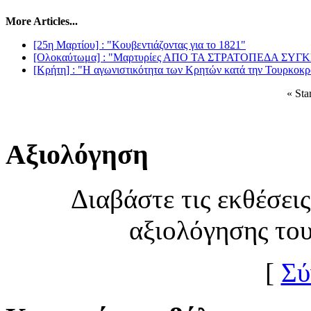
More Articles...
[25η Μαρτίου] : "Κουβεντιάζοντας για το 1821"
[Ολοκαύτωμα] : "Μαρτυρίες ΑΠΟ ΤΑ ΣΤΡΑΤΟΠΕΔΑ ΣΥ
[Κρήτη] : "Η αγωνιστικότητα των Κρητών κατά την Τουρκοκρα
«
Star
Αξιολόγηση
Διαβάστε τις εκθέσει
αξιολόγησης το
[
Σύ