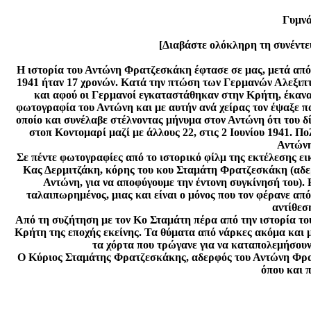
Γυμνά
[Διαβάστε ολόκληρη τη συνέντευξη
Η ιστορία του Αντώνη Φρατζεσκάκη έφτασε σε μας, μετά απ
1941 ήταν 17 χρονών. Κατά την πτώση των Γερμανών Αλεξιπτ
και αφού οι Γερμανοί εγκαταστάθηκαν στην Κρήτη, έκανα
φωτογραφία του Αντώνη και με αυτήν ανά χείρας τον έψαξε πα
οποίο και συνέλαβε στέλνοντας μήνυμα στον Αντώνη ότι του δ
στοπ Κοντομαρί μαζί με άλλους 22, στις 2 Ιουνίου 1941. Πολ
Αντώνη
Σε πέντε φωτογραφίες από το ιστορικό φίλμ της εκτέλεσης ε
Κας Δερμιτζάκη, κόρης του κου Σταμάτη Φρατζεσκάκη (αδερ
Αντώνη, για να αποφύγουμε την έντονη συγκίνησή του). 
ταλαιπωρημένος, μιας και είναι ο μόνος που τον φέρανε από 
αντίθεσ
Από τη συζήτηση με τον Κο Σταμάτη πέρα από την ιστορία τ
Κρήτη της εποχής εκείνης. Τα θύματα από νάρκες ακόμα και μ
τα χόρτα που τρώγανε για να καταπολεμήσουν 
Ο Κύριος Σταμάτης Φρατζεσκάκης, αδερφός του Αντώνη Φραντ
όπου και 