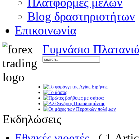
Πλατφόρμες μελών
Blog δραστηριοτήτων
Επικοινωνία
Γυμνάσιο Πλατανι
Εκδηλώσεις
Εθνικές γιορτές
( 1 Artic